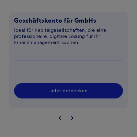
Geschäftskonto für GmbHs
G
Ideal für Kapitalgesellschaften, die eine 
O
professionelle, digitale Lösung für ihr 
g
Finanzmanagement suchen.
Jetzt entdecken
chevron_left
chevron_right