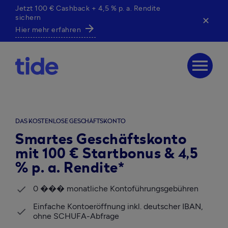
Jetzt 100 € Cashback + 4,5 % p. a. Rendite
sichern
✕
arrow_forward
Hier mehr erfahren
menu
DAS KOSTENLOSE GESCHÄFTSKONTO
Smartes Geschäftskonto
mit 100 € Startbonus & 4,5
% p. a. Rendite*
0 ��� monatliche Kontoführungsgebühren
Einfache Kontoeröffnung inkl. deutscher IBAN, 
ohne SCHUFA-Abfrage