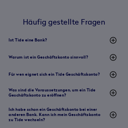
Häufig gestellte Fragen
add_circle_outline
Ist Tide eine Bank?
add_circle_outline
Warum ist ein Geschäftskonto sinnvoll?
add_circle_outline
Für wen eignet sich ein Tide Geschäftskonto?
Was sind die Voraussetzungen, um ein Tide
add_circle_outline
Geschäftskonto zu eröffnen?
Ich habe schon ein Geschäftskonto bei einer
add_circle_outline
anderen Bank. Kann ich mein Geschäftskonto
zu Tide wechseln?