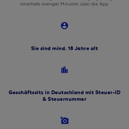
innerhalb weniger Minuten über die App.
account_circle
Sie sind mind. 18 Jahre alt
location_city
Geschäftssitz in Deutschland mit Steuer-ID
& Steuernummer
add_a_photo