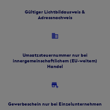
Gültiger Lichtbildausweis &
Adressnachweis
business
Umsatzsteuernummer nur bei
innergemeinschaftlichem (EU‑weitem)
Handel
add_business
Gewerbeschein nur bei Einzelunternehmen