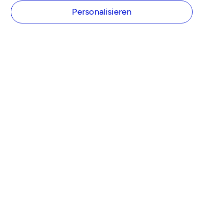
Personalisieren
UNTERNEHMEN
Über Tide
Tide Preise
Presse
Tide Partner werden
Affiliate Programm
Karriere