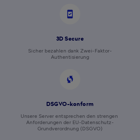
system_security_update_good
3D Secure
Sicher bezahlen dank Zwei-Faktor-
Authentisierung
wifi_protected_setup
DSGVO-konform
Unsere Server entsprechen den strengen 
Anforderungen der EU-Datenschutz-
Grundverordnung (DSGVO)