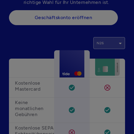
richtige Wahl für Ihr Unternehmen ist. 
Geschäftskonto eröffnen
N26
Kostenlose 
check_circle
cancel
Mastercard
Keine 
monatlichen 
check_circle
check_circle
Gebühren 
Kostenlose 
SEPA-
cancel
check_circle
Echtzeitüberweisungen 