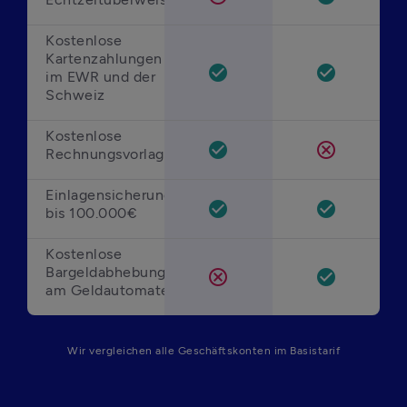
Kostenlose 
Kartenzahlungen 
check_circle
check_circle
i
m EWR und der 
Schweiz 
Kostenlose 
check_circle
cancel
Rechnungsvorlagen 
Einlagensicherung 
check_circle
check_circle
bis 100.000€ 
Kostenlose 
Bargeldabhebungen 
cancel
check_circle
am Geldautomaten 
Wir vergleichen alle Geschäftskonten im Basistarif