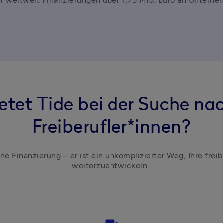
r weltweit Finanzierungen über 1,75 Mrd. Euro an Unterne
etet Tide bei der Suche na
Freiberufler*innen?
ine Finanzierung – er ist ein unkomplizierter Weg, Ihre freibe
weiterzuentwickeln. 