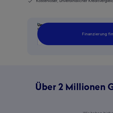
Kostenloser, unverbindlicher Kreditvergl
Verwendungszweck
Gewünschter
Betrag
Finanzierung fi
Art des Kredits
€
Über 2 Millionen 