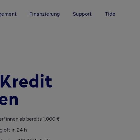
gement
Finanzierung
Support
Tide
-Kredit
en
er*innen ab bereits 1.000 €
 oft in 24 h