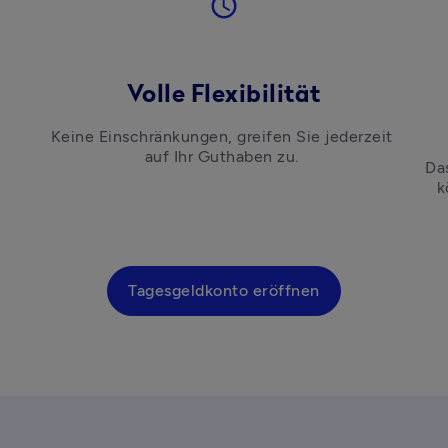
access_time
Volle Flexibilität
Keine Einschränkungen, greifen Sie jederzeit 
auf Ihr Guthaben zu. 
Da
k
Tagesgeldkonto eröffnen