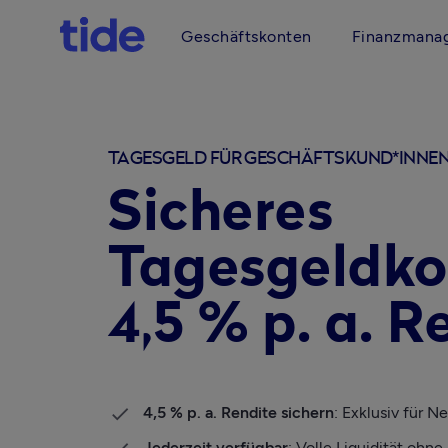
Geschäftskonten
Finanzmana
TAGESGELD FÜR GESCHÄFTSKUND*INNE
Sicheres
Tagesgeldko
4,5 % p. a. R
4,5 % p. a. Rendite sichern
: Exklusiv für 
Jederzeit verfügbar
: Volle Liquidität ohn