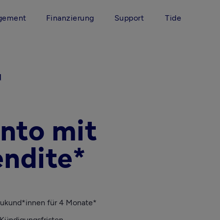
gement
Finanzierung
Support
Tide
N
nto mit
endite*
Neukund*innen für 4 Monate*
e Kündigungsfristen