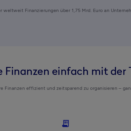
r weltweit Finanzierungen über 1,75 Mrd. Euro an Unterne
re Finanzen einfach mit der
hre Finanzen effizient und zeitsparend zu organisieren – ga
receipt_long