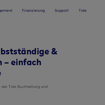
gement
Finanzierung
Support
Tide
lbstständige &
 – einfach
e
 der Tide Buchhaltung und 