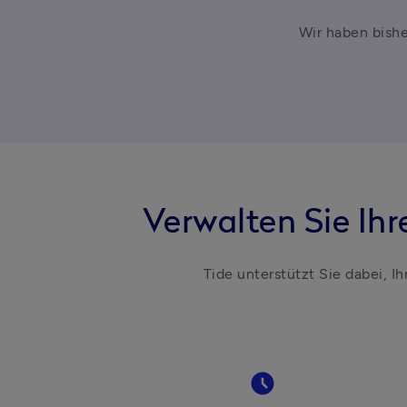
Wir haben bishe
Verwalten Sie Ih
Tide unterstützt Sie dabei, I
access_time_filled