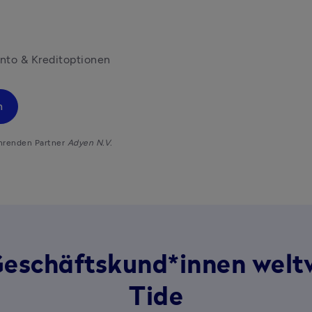
nto & Kreditoptionen
n
hrenden Partner 
Adyen N.V.
Geschäftskund*innen welt
Tide