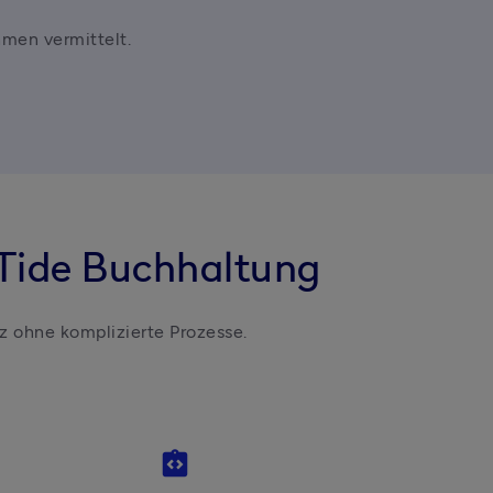
hmen vermittelt.
 Tide Buchhaltung
nz ohne komplizierte Prozesse.
integration_instructions