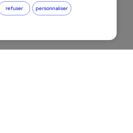
refuser
personnaliser
GAUX
tialité