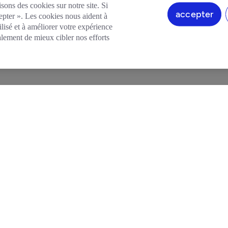
sons des cookies sur notre site. Si
accepter
epter ». Les cookies nous aident à
lisé et à améliorer votre expérience
alement de mieux cibler nos efforts
TÉS
CENTRE D'AIDE
DOCUMENTS LÉ
se
Blog
Conditions générales
FAQ
Politique de confiden