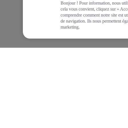
Bonjour ! Pour information, nous utili
cela vous convient, cliquez sur « Acc
comprendre comment notre site est uti
de navigation. Ils nous permettent ég
marketing.
TIDE
FONCTIONNALI
À propos
Création d'entrepri
Actualités
Compte pro