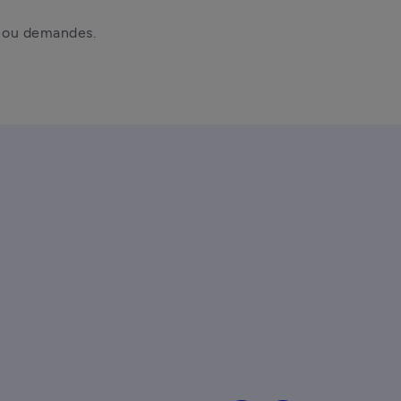
s ou demandes. 
Un nouveau design de carte po