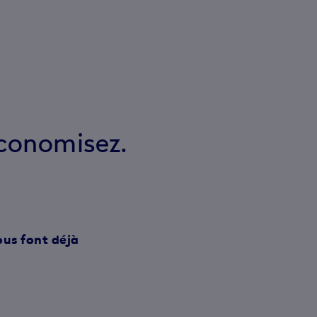
conomisez.
ous font déjà