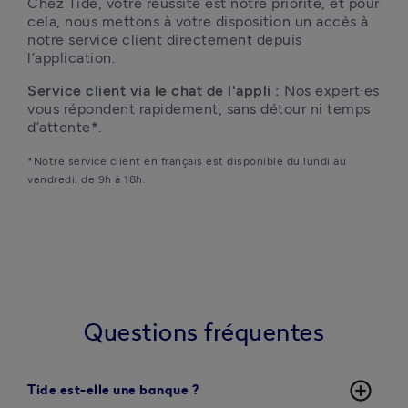
Chez Tide, votre réussite est notre priorité, et pour 
cela, nous mettons à votre disposition un accès à 
notre service client directement depuis 
l’application.
Service client via le chat de l'appli : 
Nos expert·es 
vous répondent rapidement, sans détour ni temps 
d’attente
*
.
*Notre service client en français est disponible du lundi au 
vendredi, de 9h à 18h.
Questions fréquentes
add_circle_outline
Tide est-elle une banque ?