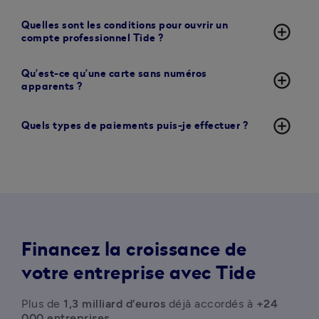
Quelles sont les conditions pour ouvrir un
add_circle_outline
compte professionnel Tide ?
Qu’est-ce qu’une carte sans numéros
add_circle_outline
apparents ?
add_circle_outline
Quels types de paiements puis-je effectuer ?
Financez la croissance de
votre entreprise avec Tide
Plus de 
1,3 milliard d’euros
 déjà accordés à 
+24 
000 entreprises
.
