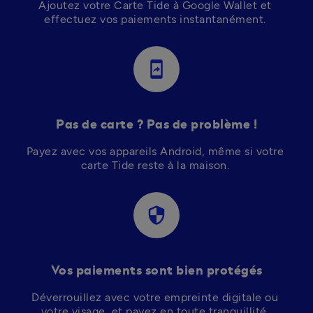
Ajoutez votre Carte Tide à Google Wallet et 
effectuez vos paiements instantanément. 
mobile_screen_share
Pas de carte ? Pas de problème !
Payez avec vos appareils Android, même si votre 
carte Tide reste à la maison. 
security
Vos paiements sont bien protégés
Déverrouillez avec votre empreinte digitale ou 
votre visage, et payez en toute tranquillité. 