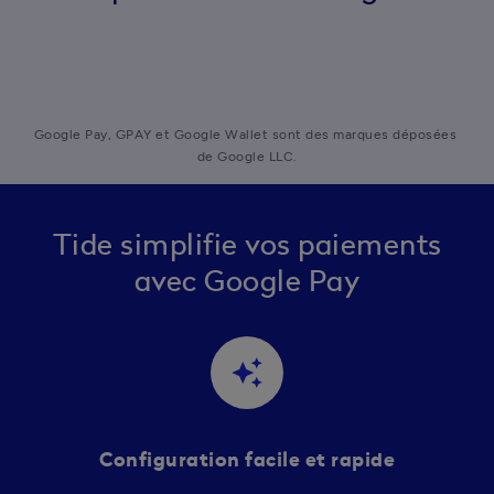
Google Pay, GPAY et Google Wallet sont des marques déposées 
de Google LLC.
Tide simplifie vos paiements
avec Google Pay
auto_awesome
Configuration facile et rapide