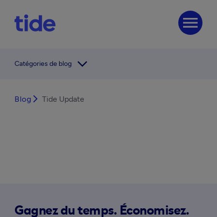
menu
arrow_forward_ios
Catégories de blog
Blog
arrow_forward_ios
Tide Update
Gagnez du temps. Économisez.