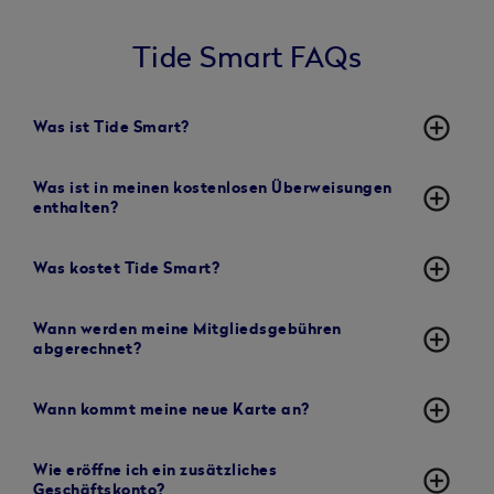
Tide Smart FAQs
add_circle_outline
Was ist Tide Smart?
Was ist in meinen kostenlosen Überweisungen
add_circle_outline
enthalten?
add_circle_outline
Was kostet Tide Smart?
Wann werden meine Mitgliedsgebühren
add_circle_outline
abgerechnet?
add_circle_outline
Wann kommt meine neue Karte an?
Wie eröffne ich ein zusätzliches
add_circle_outline
Geschäftskonto?