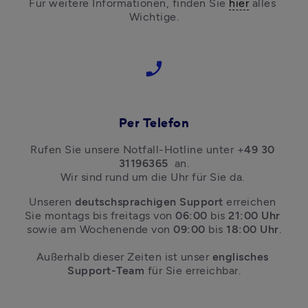
Für weitere Informationen, finden Sie 
hier
 alles 
Wichtige.
phone_enabled
Per Telefon
Rufen Sie unsere Notfall-Hotline unter 
+
49 30 
31196365
an.

Wir sind rund um die Uhr für Sie da. 
Unseren 
deutschsprachigen Support
 erreichen 
Sie montags bis freitags von 
06:00 
bis 
21:00 Uhr
sowie am Wochenende von 
09:00 
bis 
18:00 Uhr
.
Außerhalb dieser Zeiten ist unser 
englisches 
Support-Team 
für Sie erreichbar.