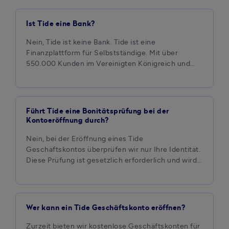
Ist Tide eine Bank?
Nein, Tide ist keine Bank. Tide ist eine
Finanzplattform für Selbstständige. Mit über
550.000 Kunden im Vereinigten Königreich und
Indien zählen wir zu den am schnellsten
wachsenden Finanzdienstleistern. Wir bieten
digitale Geschäftskonten für nicht eingetragene
Gewerbetreibende und Freiberufler:innen an.
Führt Tide eine Bonitätsprüfung bei der
Diese werden von Adyen bereitgestellt. Adyen wird
Kontoeröffnung durch?
von der niederländischen Nationalbank reguliert
und besitzt eine Lizenz für den Betrieb im
Nein, bei der Eröffnung eines Tide
Europäischen Wirtschaftsraum (EWR). In den
Geschäftskontos überprüfen wir nur Ihre Identität.
kommenden Monaten werden wir unser Angebot
Diese Prüfung ist gesetzlich erforderlich und wird
stetig erweitern, damit Sie mit Tide noch mehr
von unserem Partner IDNow über einen Video-
Geld und Zeit sparen können. Geplante Funktionen
Anruf durchgeführt. Diese Überprüfung hat keine
umfassen ein Tool zur Rechnungsstellung. Freuen
Auswirkungen auf Ihre Kreditwürdigkeit, wird
Sie sich darauf!
jedoch in Ihrer Kreditauskunft vermerkt.
Wer kann ein Tide Geschäftskonto eröffnen?
Zurzeit bieten wir kostenlose Geschäftskonten für