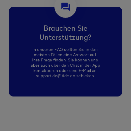
Versicherungs-Broker) Handel mit
question_answer
Kryptowährungen Vertrieb von Edelmetallen und -
steinen Investmentgeschäfte (einschließlich
Immobilien-Investment) Geldhandel (wie
Kreditgeschäfte, Devisenhandel, Geldtransfer)
Brauchen Sie
Casinos, Lotterien oder Glücksspielindustrie
Unterstützung?
Verkauf unlizenzierter Arzneimittel Verkauf von
Cannabidiol (CBD) Produkten Verkauf von
In unseren FAQ sollten Sie in den 
Rüstungsgütern, Waffen oder Sprengstoffen
meisten Fällen eine Antwort auf 
Unlizenzierter Handel oder Verarbeitung von
Ihre Frage finden. Sie können uns 
Altmetall Unlizenziertes Abfallmanagement
aber auch über den Chat in der App 
Verkauf, Import oder Export von Gebrauchtwagen
kontaktieren oder eine E-Mail an 
support.de@tide.co schicken.
oder schwerer Maschinerie Escort- oder Erotik-
Services Auktionen mit Gebotsgebühr
Gemeinnützige Organisationen und Vereine Bei
Fragen wenden Sie sich bitte an
support.de@tide.co.