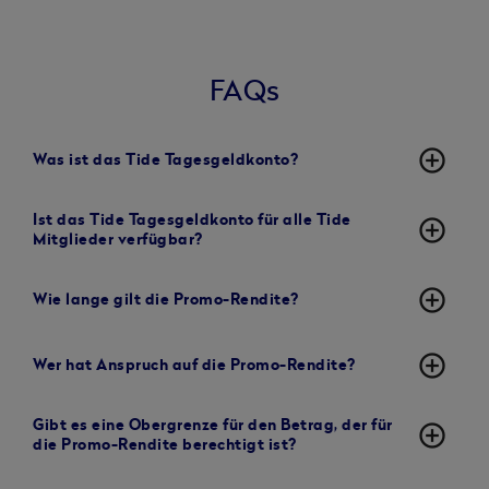
FAQs
add_circle_outline
Was ist das Tide Tagesgeldkonto?
Ist das Tide Tagesgeldkonto für alle Tide
add_circle_outline
Mitglieder verfügbar?
add_circle_outline
Wie lange gilt die Promo-Rendite?
add_circle_outline
Wer hat Anspruch auf die Promo-Rendite?
Gibt es eine Obergrenze für den Betrag, der für
add_circle_outline
die Promo-Rendite berechtigt ist?