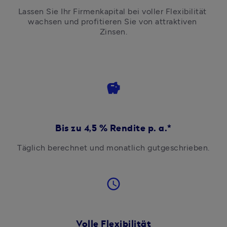
Lassen Sie Ihr Firmenkapital bei voller Flexibilität 
wachsen und profitieren Sie von attraktiven 
Zinsen.
savings
Bis zu 4,5 % Rendite p. a.*
Täglich berechnet und monatlich gutgeschrieben.
access_time
Volle Flexibilität