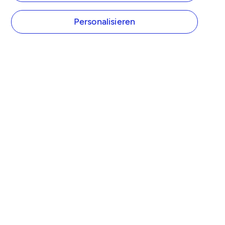
Personalisieren
UNTERNEHMEN
Über Tide
Tide Preise
Presse
Tide Partner werden
Affiliate Programm
Karriere
FUNKTIONEN
Kostenloses Geschäftskonto