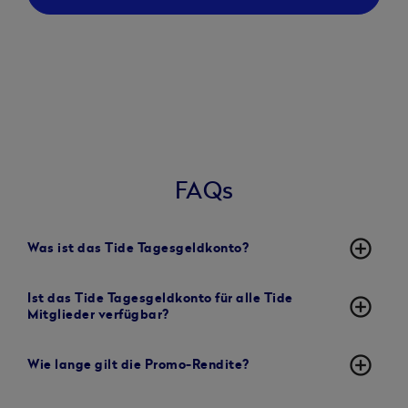
FAQs
add_circle_outline
Was ist das Tide Tagesgeldkonto?
Ist das Tide Tagesgeldkonto für alle Tide
add_circle_outline
Mitglieder verfügbar?
add_circle_outline
Wie lange gilt die Promo-Rendite?