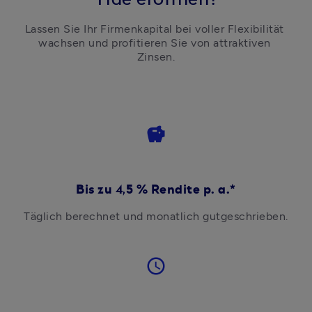
Lassen Sie Ihr Firmenkapital bei voller Flexibilität 
wachsen und profitieren Sie von attraktiven 
Zinsen.
savings
Bis zu 4,5 % Rendite p. a.*
Täglich berechnet und monatlich gutgeschrieben.
access_time