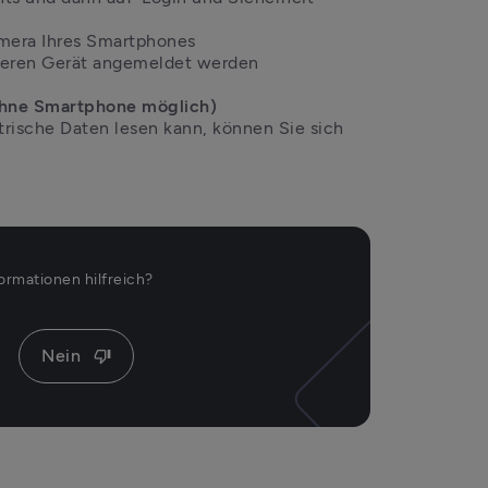
mera Ihres Smartphones

nderen Gerät angemeldet werden

trische Daten lesen kann, können Sie sich 
ormationen hilfreich?
Nein
thumb_down