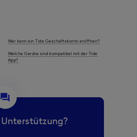
Wer kann ein Tide Geschäftskonto eröffnen?
Welche Geräte sind kompatibel mit der Tide
App?
question_answer
 Unterstützung?