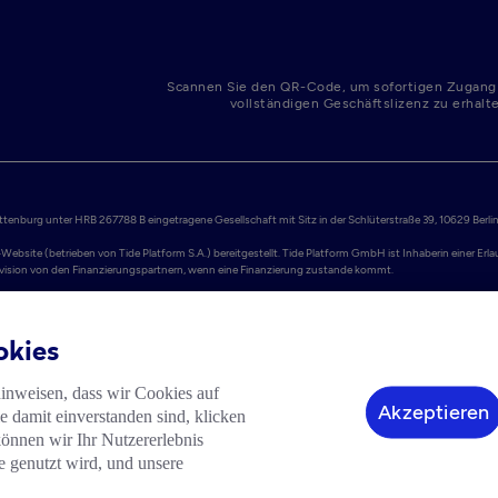
Scannen Sie den QR-Code, um sofortigen Zugang
vollständigen Geschäftslizenz zu erhalt
enburg unter HRB 267788 B eingetragene Gesellschaft mit Sitz in der Schlüterstraße 39, 10629 Berlin.
Website (betrieben von Tide Platform S.A.) bereitgestellt. Tide Platform GmbH ist Inhaberin einer Er
Provision von den Finanzierungspartnern, wenn eine Finanzierung zustande kommt.

ellt werden. Adyen N.V. ist eine niederländische Aktiengesellschaft (Naamloze Vennootschap), registr
nstitut lizenziert und erbringt Dienstleistungen im EWR. Einlagen sind durch das niederländische Ei
okies
® International ausgegeben, ist ein Zahlungsdienstleistungsprodukt und unterliegt den Nutzungsbedin
gent-ID PPSELUA000001 registriert. PPS EU SA ist assoziiertes Mitglied von Mastercard und ist als E-
hinweisen, dass wir Cookies auf
 aufgrund ihrer Passporting-Rechte in anderen EU-Mitgliedstaaten erbringen. Mastercard ist eine ein
Akzeptieren
 damit einverstanden sind, klicken
können wir Ihr Nutzererlebnis
ff „Tide“ bezeichnet gemeinsam die Tide Platform S.A. und die Tide Platform GmbH. Tide ist keine Bank.
e genutzt wird, und unsere