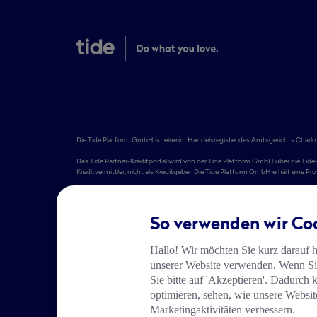
Die Tide Platform GmbH ist eine im Handelsregister des Amtsgerichts Charlott
Das Tide Partner-Kreditportal wird von der Tide Platform GmbH über die Tide-
Kreditvermittler, nicht als Kreditgeber. Die Tide Platform GmbH erhält eine 
Tide Platform S.A. bietet Geschäftskonten an, die von Adyen N.V. bereitgest
1011 DJ Amsterdam. Adyen N.V. ist von der De Nederlandsche Bank als Krediti
Informationen finden Sie im Impressum.

So verwenden wir Co
Die Tide Card wird in der EU von PPS EU SA unter der Lizenz von Mastercard
S.A. vertrieben. Tide Platform S.A. ist als Agent von PPS EU SA unter der A
Hallo! Wir möchten Sie kurz darauf 
zugelassen. Gemäß dieser Zulassung kann PPS EU SA die zugelassenen Dienste
unserer Website verwenden. Wenn Sie
International Incorporated.

Sie bitte auf 'Akzeptieren'. Dadurch 
Tide Platform S.A. entwirft und betreibt die Tide-Website und -App. Der Begri
optimieren, sehen, wie unsere Websit
Marketingaktivitäten verbessern.