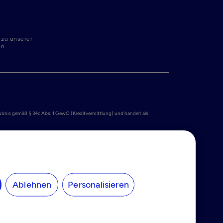
 zu unserer
en
 

laubnis gemäß § 34c Abs. 1 GewO (Kreditvermittlung) und handelt als 
iert unter der Nummer 34259528 mit Sitz in Simon Carmiggeltstraat 6-50, 
nlagensicherungssystem bis zu 100.000 EUR gesetzlich geschützt. Weitere 
gungen der Tide Card von PPS EU SA. Die Tide Card wird von Tide Platform 
Geld-Institut von der Belgischen Nationalbank unter der Nummer 0712775202 
getragene Marke und das Kreisdesign ist eine Marke von Mastercard 
Ablehnen
Personalisieren

