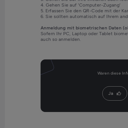
4. Gehen Sie auf 'Computer-Zugang'

5. Erfassen Sie den QR-Code mit der Ka
6. Sie sollten automatisch auf Ihrem a
Sofern Ihr PC, Laptop oder Tablet biome
auch so anmelden. 
Waren diese Inf
Ja
thumb_up