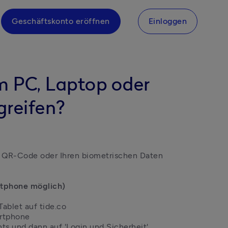
Geschäftskonto eröffnen
Einloggen
m PC, Laptop oder
greifen?
 QR-Code oder Ihren biometrischen Daten 
tphone möglich)

ablet auf tide.co

rtphone

hts und dann auf 'Login und Sicherheit'
