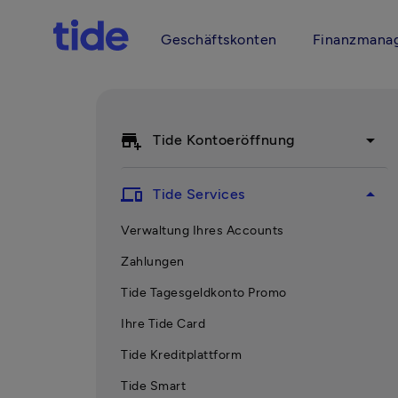
Geschäftskonten
Finanzmana
add_business
arrow_drop_down
Tide Kontoeröffnung
devices
arrow_drop_up
Tide Services
Verwaltung Ihres Accounts
Zahlungen
Tide Tagesgeldkonto Promo
Ihre Tide Card
Tide Kreditplattform
Tide Smart