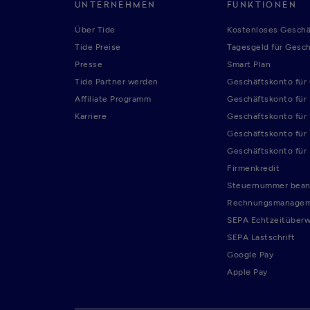
UNTERNEHMEN
FUNKTIONEN
Über Tide
Kostenloses Geschä
Tide Preise
Tagesgeld für Gesc
Presse
Smart Plan
Tide Partner werden
Geschäftskonto fü
Affiliate Programm
Geschäftskonto für
Karriere
Geschäftskonto für
Geschäftskonto für
Geschäftskonto für
Firmenkredit
Steuernummer bean
Rechnungsmanage
SEPA Echtzeitüber
SEPA Lastschrift
Google Pay
Apple Pay