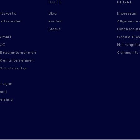
HILFE
LEGAL
ftskonto
Blog
Impressum
häftskunden
Kontakt
Allgemeine
Status
Datenschutz
r GmbH
Cookie-Rich
 UG
Nutzungsbe
 Einzelunternehmen
Community R
 Kleinunternehmen
 Selbstständige
tragen
ment
weisung