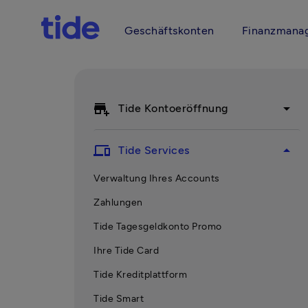
Geschäftskonten
Finanzmana
add_business
arrow_drop_down
Tide Kontoeröffnung
devices
arrow_drop_up
Tide Services
Verwaltung Ihres Accounts
Zahlungen
Tide Tagesgeldkonto Promo
Ihre Tide Card
Tide Kreditplattform
Tide Smart