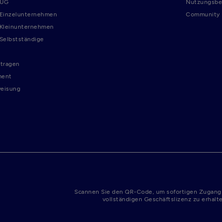
 UG
Nutzungsbe
 Einzelunternehmen
Community R
 Kleinunternehmen
 Selbstständige
tragen
ment
weisung
Scannen Sie den QR-Code, um sofortigen Zugang
vollständigen Geschäftslizenz zu erhalt