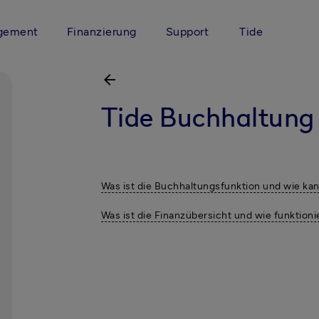
gement
Finanzierung
Support
Tide
arrow_back
Tide Buchhaltung
Was ist die Buchhaltungsfunktion und wie kan
Was ist die Finanzübersicht und wie funktionie