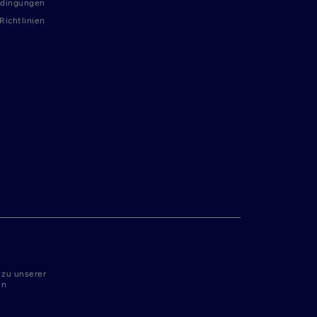
dingungen
ichtlinien
 zu unserer
en