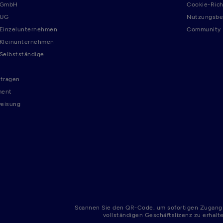
r GmbH
Cookie-Rich
 UG
Nutzungsbe
 Einzelunternehmen
Community R
 Kleinunternehmen
 Selbstständige
tragen
ment
weisung
Scannen Sie den QR-Code, um sofortigen Zugang
vollständigen Geschäftslizenz zu erhalt