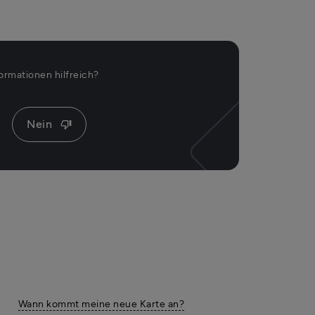
ormationen hilfreich?
Nein
thumb_down
Wann kommt meine neue Karte an?