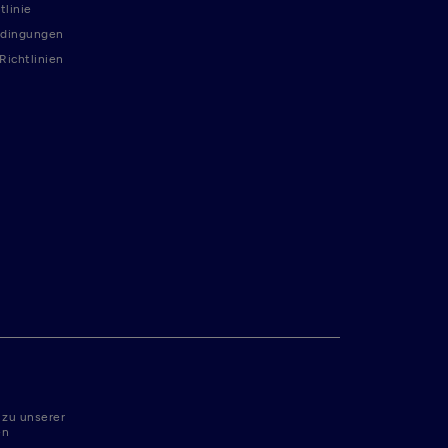
tlinie
dingungen
ichtlinien
 zu unserer
en