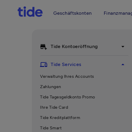
Geschäftskonten
Finanzmana
add_business
arrow_drop_down
Tide Kontoeröffnung
devices
arrow_drop_up
Tide Services
Verwaltung Ihres Accounts
Zahlungen
Tide Tagesgeldkonto Promo
Ihre Tide Card
Tide Kreditplattform
Tide Smart