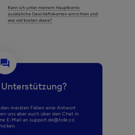
Kann ich unter meinem Hauptkonto
zusätzliche Geschäftskonten einrichten und
wie viel kosten diese?
question_answer
 Unterstützung?
 den meisten Fällen eine Antwort 
nen uns aber auch über den Chat in 
ne E-Mail an support.de@tide.co 
hicken.