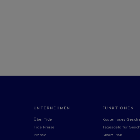
UNTERNEHMEN
FUNKTIONEN
Über Tide
Kostenloses Geschä
Tide Preise
Tagesgeld für Gesc
Presse
Smart Plan