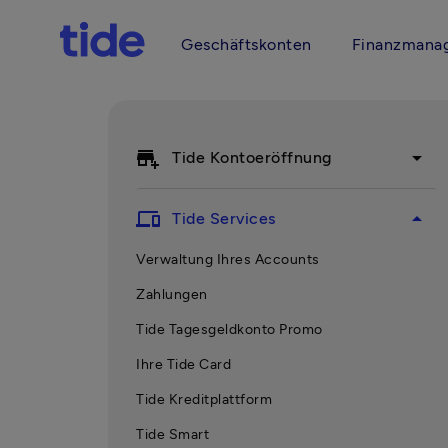
Geschäftskonten
Finanzmana
add_business
arrow_drop_down
Tide Kontoeröffnung
devices
arrow_drop_up
Tide Services
Verwaltung Ihres Accounts
Zahlungen
Tide Tagesgeldkonto Promo
Ihre Tide Card
Tide Kreditplattform
Tide Smart