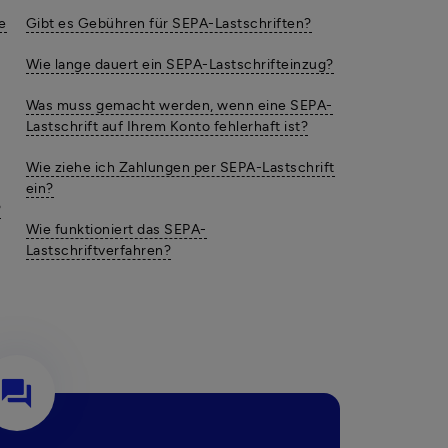
e
Gibt es Gebühren für SEPA-Lastschriften?
Wie lange dauert ein SEPA-Lastschrifteinzug?
Was muss gemacht werden, wenn eine SEPA-
Lastschrift auf Ihrem Konto fehlerhaft ist?
Wie ziehe ich Zahlungen per SEPA-Lastschrift
ein?
?
Wie funktioniert das SEPA-
Lastschriftverfahren?
question_answer