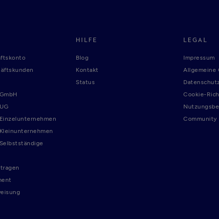
HILFE
LEGAL
ftskonto
Blog
Impressum
häftskunden
Kontakt
Allgemeine
Status
Datenschutz
r GmbH
Cookie-Rich
 UG
Nutzungsbe
 Einzelunternehmen
Community R
 Kleinunternehmen
 Selbstständige
tragen
ment
weisung