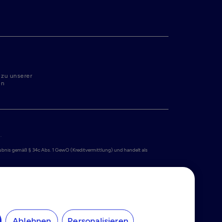
 zu unserer
en
 

laubnis gemäß § 34c Abs. 1 GewO (Kreditvermittlung) und handelt als 
iert unter der Nummer 34259528 mit Sitz in Simon Carmiggeltstraat 6-50, 
nlagensicherungssystem bis zu 100.000 EUR gesetzlich geschützt. Weitere 
gungen der Tide Card von PPS EU SA. Die Tide Card wird von Tide Platform 
Geld-Institut von der Belgischen Nationalbank unter der Nummer 0712775202 
getragene Marke und das Kreisdesign ist eine Marke von Mastercard 
Ablehnen
Personalisieren