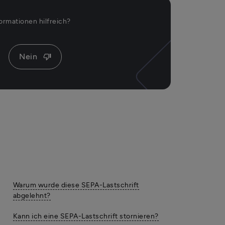
ormationen hilfreich?
Nein
thumb_down
Warum wurde diese SEPA-Lastschrift
abgelehnt?
Kann ich eine SEPA-Lastschrift stornieren?