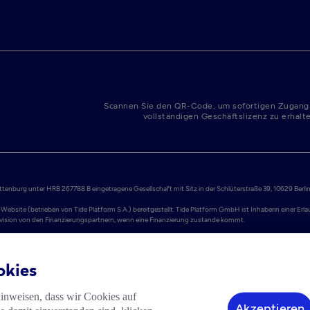
Scannen Sie den QR-Code, um sofortigen Zugang
vollständigen Geschäftslizenz zu erhalt
enburg unter HRB 267788 B eingetragene Gesellschaft mit Sitz in der Schlüterstraße 39, 10629 Berlin.
Website (betrieben von Tide Platform S.A.) bereitgestellt. Tide Platform GmbH ist Inhaberin einer Er
Provision von den Finanzierungspartnern, wenn eine Finanzierung zustande kommt.

ellt werden. Adyen N.V. ist eine niederländische Aktiengesellschaft (Naamloze Vennootschap), registr
nstitut lizenziert und erbringt Dienstleistungen im EWR. Einlagen sind durch das niederländische Ei
okies
® International ausgegeben, ist ein Zahlungsdienstleistungsprodukt und unterliegt den Nutzungsbedin
gent-ID PPSELUA000001 registriert. PPS EU SA ist assoziiertes Mitglied von Mastercard und ist als E-
hinweisen, dass wir Cookies auf
 aufgrund ihrer Passporting-Rechte in anderen EU-Mitgliedstaaten erbringen. Mastercard ist eine ein
Akzeptieren