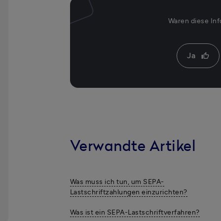
Waren diese Inf
Ja
thumb_up
Verwandte Artikel
Was muss ich tun, um SEPA-
Lastschriftzahlungen einzurichten?
Was ist ein SEPA-Lastschriftverfahren?