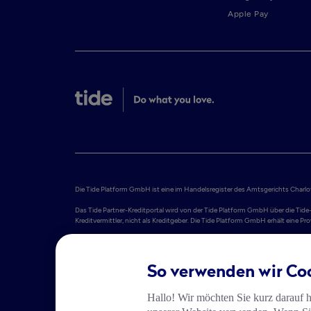
Apple Pay
Die Tide Platform GmbH ist eine im Handelsregister des Amtsgerichts Charlott
Das Tide Partner-Kreditportal wird von der Tide Platform GmbH über die Tide-
Kreditvermittler, nicht als Kreditgeber. Die Tide Platform GmbH erhält eine 
Tide Platform S.A. bietet Geschäftskonten an, die von Adyen N.V. bereitgest
1011 DJ Amsterdam. Adyen N.V. ist von der De Nederlandsche Bank als Krediti
Informationen finden Sie im Impressum.

So verwenden wir Co
Die Tide Card wird in der EU von PPS EU SA unter der Lizenz von Mastercard
S.A. vertrieben. Tide Platform S.A. ist als Agent von PPS EU SA unter der A
Hallo! Wir möchten Sie kurz darauf 
zugelassen. Gemäß dieser Zulassung kann PPS EU SA die zugelassenen Dienste