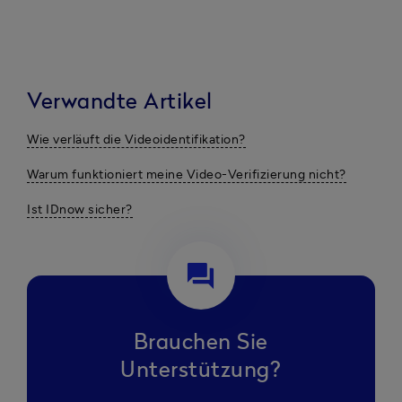
Verwandte Artikel
Wie verläuft die Videoidentifikation?
Warum funktioniert meine Video-Verifizierung nicht?
Ist IDnow sicher?
question_answer
Brauchen Sie
Unterstützung?