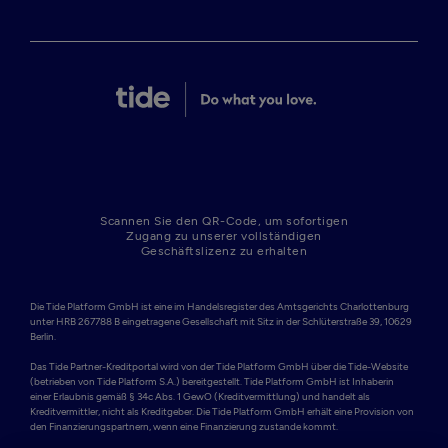
Scannen Sie den QR-Code, um sofortigen
Zugang zu unserer vollständigen
Geschäftslizenz zu erhalten
Die Tide Platform GmbH ist eine im Handelsregister des Amtsgerichts Charlottenburg 
unter HRB 267788 B eingetragene Gesellschaft mit Sitz in der Schlüterstraße 39, 10629 
Berlin. 

Das Tide Partner-Kreditportal wird von der Tide Platform GmbH über die Tide-Website 
(betrieben von Tide Platform S.A.) bereitgestellt. Tide Platform GmbH ist Inhaberin 
einer Erlaubnis gemäß § 34c Abs. 1 GewO (Kreditvermittlung) und handelt als 
Kreditvermittler, nicht als Kreditgeber. Die Tide Platform GmbH erhält eine Provision von 
den Finanzierungspartnern, wenn eine Finanzierung zustande kommt.
