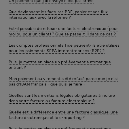
Un paiement que j’ai envoyé n’est pas arrivé
Que deviennent les factures PDF, papier et vos flux
internationaux avec la réforme ?
Est-il possible de refuser une facture électronique (pour
moi ou pour un client) ? Que se passe-t-il dans ce cas ?
Les comptes professionnels Tide peuvent-ils être utilisés
pour les paiements SEPA interentreprises (B2B) ?
Puis-je mettre en place un prélèvement automatique
entrant ?
Mon paiement ou virement a été refusé parce que je n’ai
pas d’IBAN français - que puis-je faire ?
Quelles sont les mentions légales obligatoires à inclure
dans votre facture ou facture électronique ?
Quelle est la différence entre une facture classique, une
facture électronique et le e-reporting ?
Puis-je mettre en place un prélèvement automatique