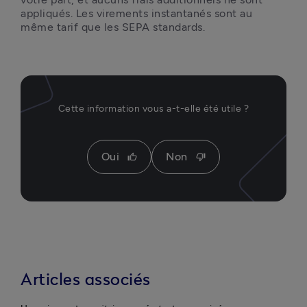
appliqués. Les virements instantanés sont au 
même tarif que les SEPA standards.
Cette information vous a-t-elle été utile ?
Oui
Non
thumb_up
thumb_down
Articles associés