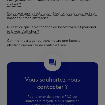
sortant ?
Qu’est-ce que la facturation électronique et quel est son
impact sur mon entreprise ?
Qu’est-ce que la Vérification du Bénéficiaire et pourquoi
je la vois s’afficher ?
Comment partager ou transmettre une facture
électronique en cas de contrôle fiscal ?
question_answer
Vous souhaitez nous
contacter ?
 Rechercher dans notre FAQ est 
souvent le moyen le plus rapide et 