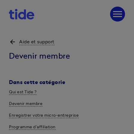
menu
arrow_back
Aide et support
Devenir membre
Dans cette catégorie
Qui est Tide ?
Devenir membre
Enregistrer votre micro-entreprise
Programme d'affiliation