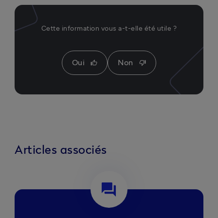
Cette information vous a-t-elle été utile ?
Oui
Non
thumb_up
thumb_down
Articles associés
question_answer