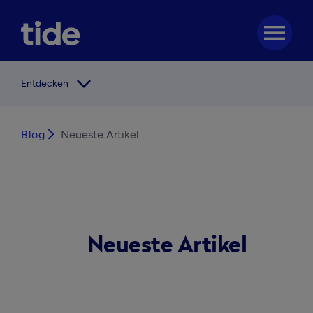
menu
arrow_forward_ios
Entdecken
Blog
arrow_forward_ios
Neueste Artikel
Neueste Artikel