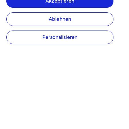
Akzeptieren
Ablehnen
Personalisieren
UNTERNEHMEN
Über Tide
Tide Preise
Presse
Tide Partner werden
Affiliate Programm
Karriere