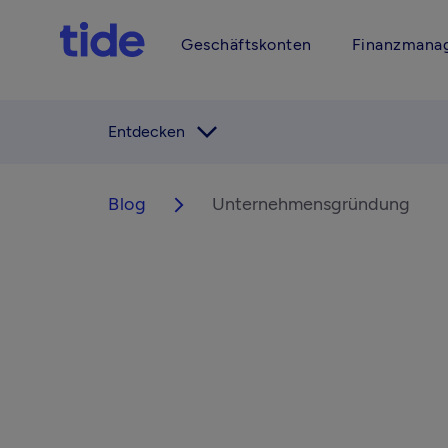
Geschäftskonten
Finanzmana
arrow_forward_ios
Entdecken
Blog
Unternehmensgründung
arrow_forward_ios