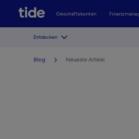
Geschäftskonten
Finanzmana
arrow_forward_ios
Entdecken
Blog
Neueste Artikel
arrow_forward_ios