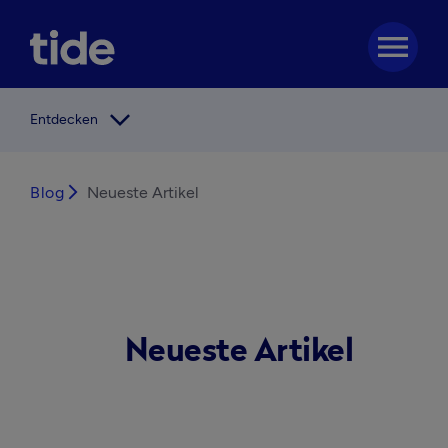
menu
arrow_forward_ios
Entdecken
Blog
arrow_forward_ios
Neueste Artikel
Neueste Artikel