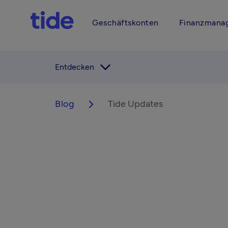
Geschäftskonten
Finanzmana
arrow_forward_ios
Entdecken
Blog
Tide Updates
arrow_forward_ios