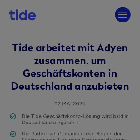
menu
Tide arbeitet mit Adyen
zusammen, um
Geschäftskonten in
Deutschland anzubieten
02
 MAI 2024
Die Tide Geschäftskonto-Lösung wird bald in 
Deutschland eingeführt
Die Partnerschaft markiert den Beginn der 
Expansion von Tide nach Kontinentaleuropa