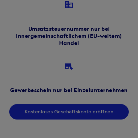
business
Umsatzsteuernummer nur bei
innergemeinschaftlichem (EU‑weitem)
Handel
add_business
Gewerbeschein nur bei Einzelunternehmen
Kostenloses Geschäftskonto eröffnen