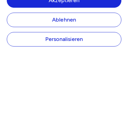
Akzeptieren
Ablehnen
Personalisieren
UNTERNEHMEN
Über Tide
Tide Preise
Presse
Tide Partner werden
Affiliate Programm
Karriere