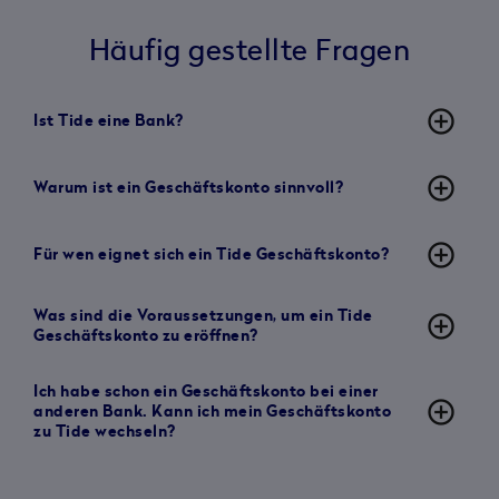
Häufig gestellte Fragen
add_circle_outline
Ist Tide eine Bank?
add_circle_outline
Warum ist ein Geschäftskonto sinnvoll?
add_circle_outline
Für wen eignet sich ein Tide Geschäftskonto?
Was sind die Voraussetzungen, um ein Tide
add_circle_outline
Geschäftskonto zu eröffnen?
Ich habe schon ein Geschäftskonto bei einer
add_circle_outline
anderen Bank. Kann ich mein Geschäftskonto
zu Tide wechseln?