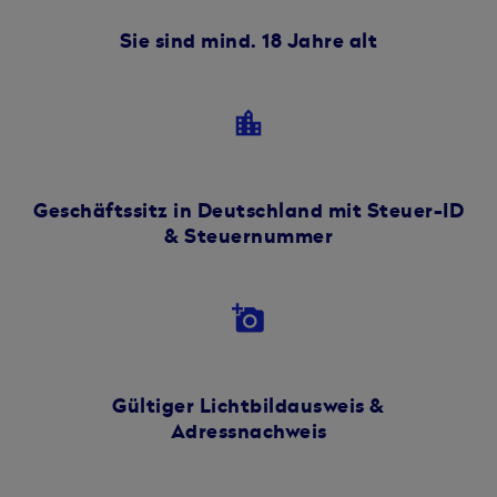
Sie sind mind. 18 Jahre alt
location_city
Geschäftssitz in Deutschland mit Steuer-ID
& Steuernummer
add_a_photo
Gültiger Lichtbildausweis &
Adressnachweis