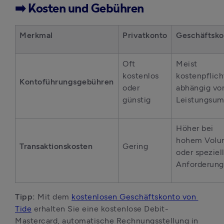
➡️ Kosten und Gebühren
Merkmal
Privatkonto
Geschäftsko
Oft 
Meist 
kostenlos 
kostenpflicht
Kontoführungsgebühren
oder 
abhängig vo
günstig
Leistungsum
Höher bei 
hohem Volu
Transaktionskosten
Gering
oder speziell
Anforderun
Tipp: 
Mit dem 
kostenlosen Geschäftskonto von 
Tide
 erhalten Sie eine kostenlose Debit-
Mastercard, automatische Rechnungsstellung in 