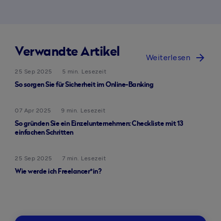
Verwandte Artikel
arrow_forward
Weiterlesen
25 Sep 2025
5 min. Lesezeit
So sorgen Sie für Sicherheit im Online-Banking
07 Apr 2025
9 min. Lesezeit
So gründen Sie ein Einzelunternehmen: Checkliste mit 13
einfachen Schritten
25 Sep 2025
7 min. Lesezeit
Wie werde ich Freelancer*in?