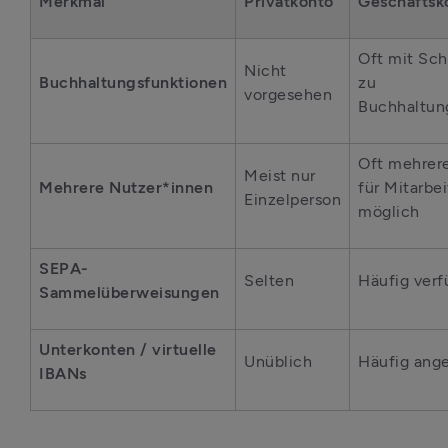
Merkmal
Privatkonto
Geschäftsk
Oft mit Schn
Nicht 
Buchhaltungsfunktionen
zu 
vorgesehen
Buchhaltun
Oft mehrere
Meist nur 
Mehrere Nutzer*innen
für Mitarbei
Einzelperson
möglich
SEPA-
Selten
Häufig verf
Sammelüberweisungen
Unterkonten / virtuelle 
Unüblich
Häufig ang
IBANs