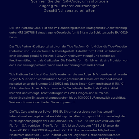
Scannen Sie den QR-Code, um sofortigen
Zugang zu unserer vollständigen
Geschäftslizenz zu erhalten
Die Tide Platform GmbH ist eine im Handelsregister des Amtsgerichts Charlottenburg 
unter HRB 267788 B eingetragene Gesellschaft mit Sitz in der Schlüterstraße 39, 10629 
Berlin. 

Das Tide Partner-Kreditportal wird von der Tide Platform GmbH über die Tide-Website 
(betrieben von Tide Platform S.A.) bereitgestellt. Tide Platform GmbH ist Inhaberin 
einer Erlaubnis gemäß § 34c Abs. 1 GewO (Kreditvermittlung) und handelt als 
Kreditvermittler, nicht als Kreditgeber. Die Tide Platform GmbH erhält eine Provision von 
den Finanzierungspartnern, wenn eine Finanzierung zustande kommt.

Tide Platform S.A. bietet Geschäftskonten an, die von Adyen N.V. bereitgestellt werden. 
Adyen N.V. ist eine niederländische Aktiengesellschaft (Naamloze Vennootschap), 
registriert unter der Nummer 34259528 mit Sitz in Simon Carmiggeltstraat 6-50, 1011 
DJ Amsterdam. Adyen N.V. ist von der De Nederlandsche Bank als Kreditinstitut 
lizenziert und erbringt Dienstleistungen im EWR. Einlagen sind durch das 
niederländische Einlagensicherungssystem bis zu 100.000 EUR gesetzlich geschützt. 
Weitere Informationen finden Sie im Impressum.

Die Tide Card wird in der EU von PPS EU SA unter der Lizenz von Mastercard® 
International ausgegeben, ist ein Zahlungsdienstleistungsprodukt und unterliegt den 
Nutzungsbedingungen der Tide Card von PPS EU SA. Die Tide Card wird von Tide 
Platform S.A. vertrieben. Tide Platform S.A. ist als Agent von PPS EU SA unter der 
Agent-ID PPSELUA000001 registriert. PPS EU SA ist assoziiertes Mitglied von 
Mastercard und ist als E-Geld-Institut von der Belgischen Nationalbank unter der 