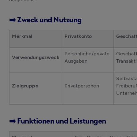
➡️ Zweck und Nutzung
Merkmal
Privatkonto
Geschäf
Persönliche/private 
Geschäft
Verwendungszweck
Ausgaben
Transakt
Selbststä
Zielgruppe
Privatpersonen
Freiberuf
Unterne
➡️ Funktionen und Leistungen