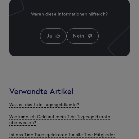
Waren diese Informationen hilfreich?
Ja
Nein
thumb_up
thumb_down
Verwandte Artikel
Was ist das Tide Tagesgeldkonto?
Wie kann ich Geld auf mein Tide Tagesgeldkonto
überweisen?
Ist das Tide Tagesgeldkonto für alle Tide Mitglieder