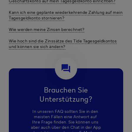
Geschäftskonto auf mein Tagesgeldkonto einrichten?
Kann ich eine geplante wiederkehrende Zahlung auf mein
Tagesgeldkonto stornieren?
Wie werden meine Zinsen berechnet?
Wie hoch sind die Zinssätze des Tide Tagesgeldkontos
und können sie sich ändern?
question_answer
Brauchen Sie
Unterstützung?
In unseren FAQ sollten Sie in den 
meisten Fällen eine Antwort auf 
Ihre Frage finden. Sie können uns 
aber auch über den Chat in der App 