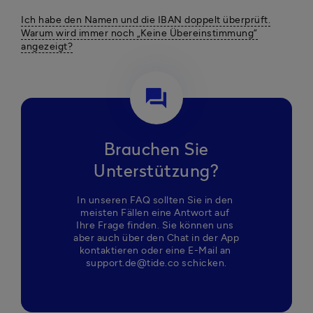
Ich habe den Namen und die IBAN doppelt überprüft.
Warum wird immer noch „Keine Übereinstimmung“
angezeigt?
question_answer
Brauchen Sie
Unterstützung?
In unseren FAQ sollten Sie in den 
meisten Fällen eine Antwort auf 
Ihre Frage finden. Sie können uns 
aber auch über den Chat in der App 
kontaktieren oder eine E-Mail an 
support.de@tide.co schicken.