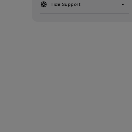
support
arrow_drop_down
Tide Support