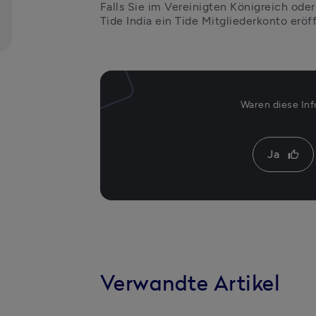
Falls Sie im Vereinigten Königreich oder
Tide India ein Tide Mitgliederkonto eröf
Waren diese Inf
Ja
thumb_up
Verwandte Artikel