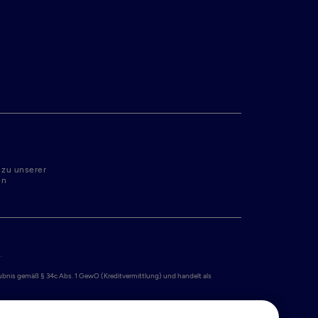
 zu unserer
en
 

laubnis gemäß § 34c Abs. 1 GewO (Kreditvermittlung) und handelt als 
iert unter der Nummer 34259528 mit Sitz in Simon Carmiggeltstraat 6-50, 