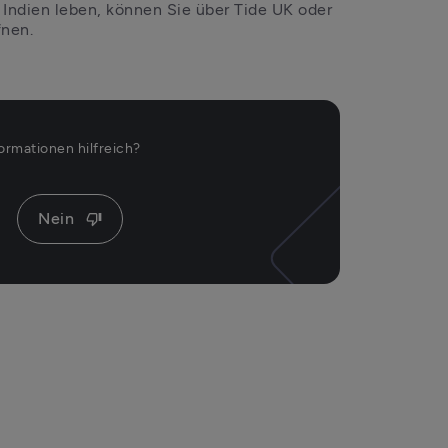
 Indien leben, können Sie über Tide UK oder 
fnen. 
ormationen hilfreich?
Nein
thumb_down