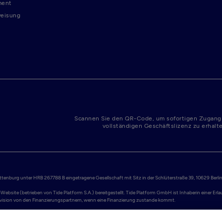
ment
weisung
Scannen Sie den QR-Code, um sofortigen Zugang
vollständigen Geschäftslizenz zu erhalt
enburg unter HRB 267788 B eingetragene Gesellschaft mit Sitz in der Schlüterstraße 39, 10629 Berlin.
Website (betrieben von Tide Platform S.A.) bereitgestellt. Tide Platform GmbH ist Inhaberin einer Er
Provision von den Finanzierungspartnern, wenn eine Finanzierung zustande kommt.

ellt werden. Adyen N.V. ist eine niederländische Aktiengesellschaft (Naamloze Vennootschap), registr