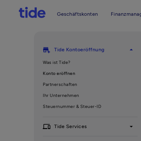
Geschäftskonten
Finanzmana
add_business
arrow_drop_up
Tide Kontoeröffnung
Was ist Tide?
Konto eröffnen
Partnerschaften
Ihr Unternehmen
Steuernummer & Steuer-ID
devices
arrow_drop_down
Tide Services