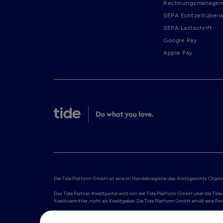
Rechnungsmanage
SEPA Echtzeitüber
SEPA Lastschrift
Google Pay
Apple Pay
Die Tide Platform GmbH ist eine im Handelsregister des Amtsgerichts Charlott
Das Tide Partner-Kreditportal wird von der Tide Platform GmbH über die Tide-
Kreditvermittler, nicht als Kreditgeber. Die Tide Platform GmbH erhält eine 
Tide Platform S.A. bietet Geschäftskonten an, die von Adyen N.V. bereitgest