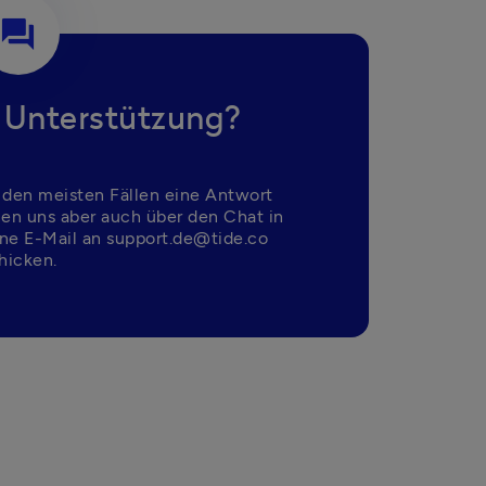
question_answer
 Unterstützung?
 den meisten Fällen eine Antwort 
nen uns aber auch über den Chat in 
ne E-Mail an support.de@tide.co 
hicken.