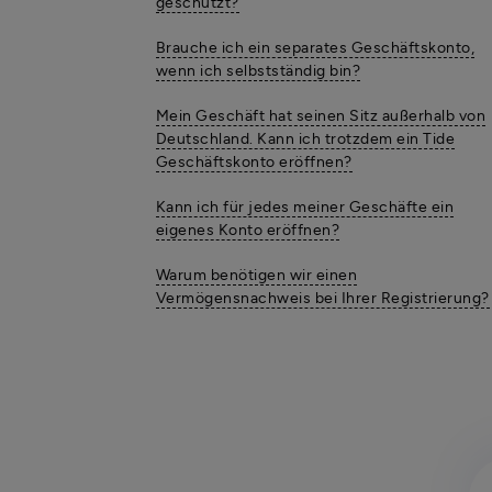
geschützt?
Brauche ich ein separates Geschäftskonto,
wenn ich selbstständig bin?
Mein Geschäft hat seinen Sitz außerhalb von
Deutschland. Kann ich trotzdem ein Tide
Geschäftskonto eröffnen?
Kann ich für jedes meiner Geschäfte ein
eigenes Konto eröffnen?
Warum benötigen wir einen
Vermögensnachweis bei Ihrer Registrierung?