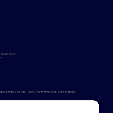
 zu unserer
en
 

laubnis gemäß § 34c Abs. 1 GewO (Kreditvermittlung) und handelt als 
iert unter der Nummer 34259528 mit Sitz in Simon Carmiggeltstraat 6-50, 
nlagensicherungssystem bis zu 100.000 EUR gesetzlich geschützt. Weitere 