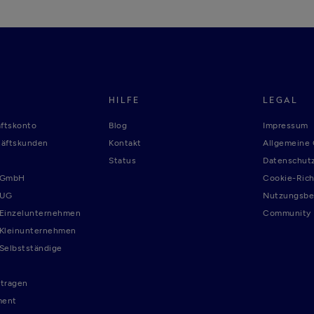
HILFE
LEGAL
ftskonto
Blog
Impressum
häftskunden
Kontakt
Allgemeine
Status
Datenschutz
r GmbH
Cookie-Rich
 UG
Nutzungsbe
 Einzelunternehmen
Community R
 Kleinunternehmen
 Selbstständige
tragen
ment