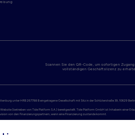
weisung
Scannen Sie den QR-Code, um sofortigen Zugang
vollständigen Geschäftslizenz zu erhalt
enburg unter HRB 267788 B eingetragene Gesellschaft mit Sitz in der Schlüterstraße 39, 10629 Berlin.
Website (betrieben von Tide Platform S.A.) bereitgestellt. Tide Platform GmbH ist Inhaberin einer Er
Provision von den Finanzierungspartnern, wenn eine Finanzierung zustande kommt.

ellt werden. Adyen N.V. ist eine niederländische Aktiengesellschaft (Naamloze Vennootschap), registr
nstitut lizenziert und erbringt Dienstleistungen im EWR. Einlagen sind durch das niederländische Ei