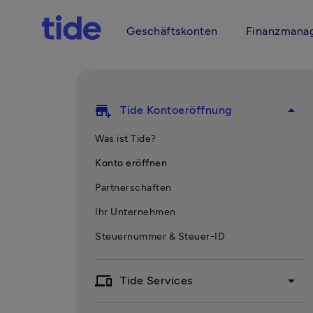
Geschäftskonten
Finanzmana
add_business
arrow_drop_up
Tide Kontoeröffnung
Was ist Tide?
Konto eröffnen
Partnerschaften
Ihr Unternehmen
Steuernummer & Steuer-ID
devices
arrow_drop_down
Tide Services