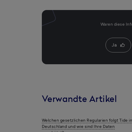
Waren diese Inf
Ja
thumb_up
Verwandte Artikel
Welchen gesetzlichen Regularien folgt Tide i
Deutschland und wie sind Ihre Daten