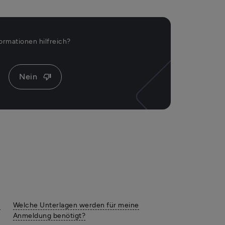
ormationen hilfreich?
Nein
thumb_down
n
Welche Unterlagen werden für meine
Anmeldung benötigt?