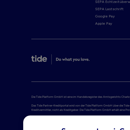
SEPA Echtzeitüber
SEPA Lastschrift
Google Pay
Apple Pay
Die Tide Platform GmbH ist eine im Handelsregister des Amtsgerichts Charlott
Das Tide Partner-Kreditportal wird von der Tide Platform GmbH über die Tide-
Kreditvermittler, nicht als Kreditgeber. Die Tide Platform GmbH erhält eine 
Tide Platform S.A. bietet Geschäftskonten an, die von Adyen N.V. bereitgest
1011 DJ Amsterdam. Adyen N.V. ist von der De Nederlandsche Bank als Krediti
Informationen finden Sie im Impressum.
