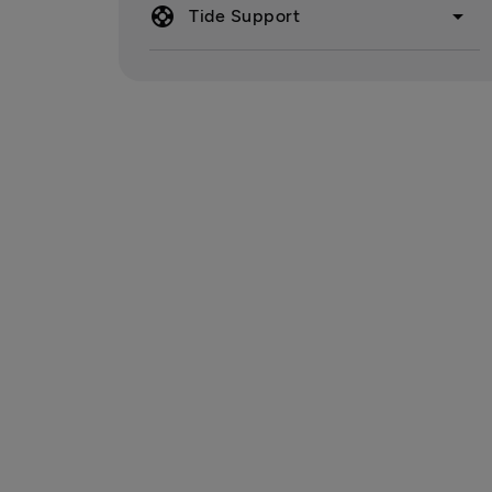
support
arrow_drop_down
Tide Support