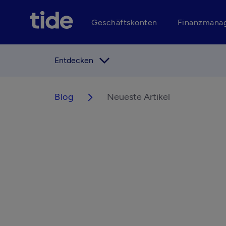
Geschäftskonten
Finanzmana
arrow_forward_ios
Entdecken
Blog
Neueste Artikel
arrow_forward_ios