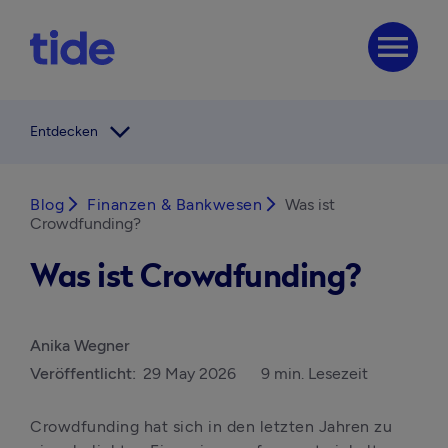
menu
arrow_forward_ios
Entdecken
Blog
arrow_forward_ios
Finanzen & Bankwesen
arrow_forward_ios
Was ist
Crowdfunding?
Was ist Crowdfunding?
Anika Wegner
Veröffentlicht:
29 May 2026
9 min. Lesezeit
Crowdfunding hat sich in den letzten Jahren zu 