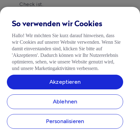
Check ist.
Nachvollziehbare Geldflüsse:
So verwenden wir Cookies
Zahlungen laufen über etablierte Systeme, 
was Sicherheit für beide Seiten schafft.
Hallo! Wir möchten Sie kurz darauf hinweisen, dass
wir Cookies auf unserer Website verwenden. Wenn Sie
Gerade für Gründer*innen bietet Crowdfunding 
damit einverstanden sind, klicken Sie bitte auf
daher eine transparente Alternative zu klassischen 
'Akzeptieren'. Dadurch können wir Ihr Nutzererlebnis
Finanzierungen.
optimieren, sehen, wie unsere Website genutzt wird,
und unsere Marketingaktivitäten verbessern.
➡️ Wo Risiken und
Akzeptieren
Herausforderungen liegen
Ablehnen
Trotz aller Vorteile ist Crowdfunding kein 
Selbstläufer. Es gibt auch Aspekte, die Sie 
realistisch einschätzen sollten:
Personalisieren
Kein Finanzierungserfolg garantiert:
Viele Kampagnen erreichen ihr Ziel nicht (oft 