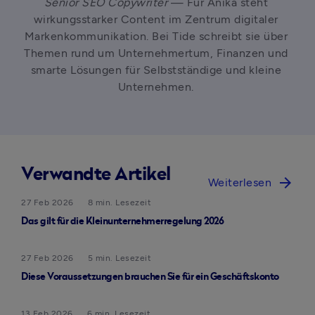
Senior SEO Copywriter
 — Für Anika steht 
wirkungsstarker Content im Zentrum digitaler 
Markenkommunikation. Bei Tide schreibt sie über 
Themen rund um Unternehmertum, Finanzen und 
smarte Lösungen für Selbstständige und kleine 
Unternehmen. 
Verwandte Artikel
arrow_forward
Weiterlesen
27 Feb 2026
8 min. Lesezeit
Das gilt für die Kleinunternehmerregelung​ 2026
27 Feb 2026
5 min. Lesezeit
Diese Voraussetzungen brauchen Sie für ein Geschäftskonto
13 Feb 2026
6 min. Lesezeit