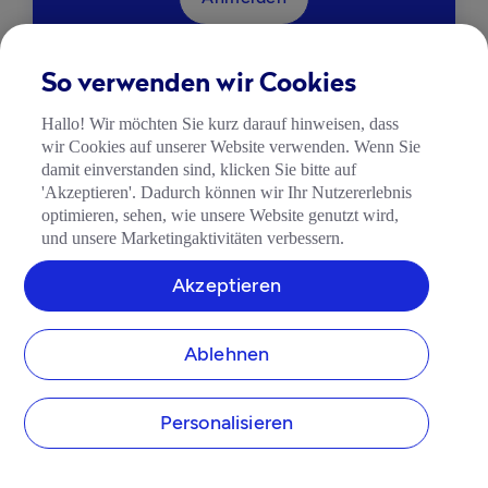
So verwenden wir Cookies
Hallo! Wir möchten Sie kurz darauf hinweisen, dass
wir Cookies auf unserer Website verwenden. Wenn Sie
damit einverstanden sind, klicken Sie bitte auf
'Akzeptieren'. Dadurch können wir Ihr Nutzererlebnis
Das Geschäftskonto, das Ihnen Zeit
optimieren, sehen, wie unsere Website genutzt wird,
und Geld spart – damit Sie sich auf
und unsere Marketingaktivitäten verbessern.
das Wesentliche konzentrieren
Akzeptieren
können.
Ablehnen
Kostenloses Geschäftskonto eröffnen
Personalisieren