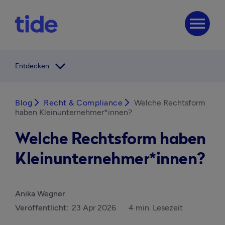
menu
arrow_forward_ios
Entdecken
Blog
arrow_forward_ios
Recht & Compliance
arrow_forward_ios
Welche Rechtsform
haben Kleinunternehmer*innen?
Welche Rechtsform haben
Kleinunternehmer*innen?
Anika Wegner
Veröffentlicht:
23 Apr 2026
4 min. Lesezeit