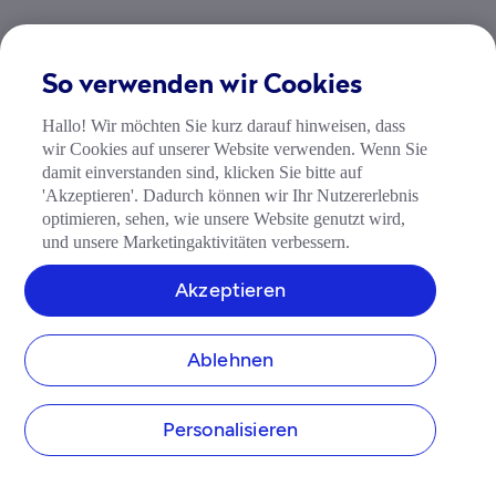
So verwenden wir Cookies
Verwandte Artikel
Hallo! Wir möchten Sie kurz darauf hinweisen, dass
arrow_forward
Weiterlesen
wir Cookies auf unserer Website verwenden. Wenn Sie
damit einverstanden sind, klicken Sie bitte auf
25 Sep 2025
4 min. Lesezeit
'Akzeptieren'. Dadurch können wir Ihr Nutzererlebnis
Firmenname für Einzelunternehmen: So wählen Sie den
optimieren, sehen, wie unsere Website genutzt wird,
richtigen
und unsere Marketingaktivitäten verbessern.
07 Apr 2025
9 min. Lesezeit
Akzeptieren
So gründen Sie ein Einzelunternehmen: Checkliste mit 13
einfachen Schritten
Ablehnen
27 Oct 2025
6 min. Lesezeit
Wie sichert man sich eine Gründungsfinanzierung?
Personalisieren