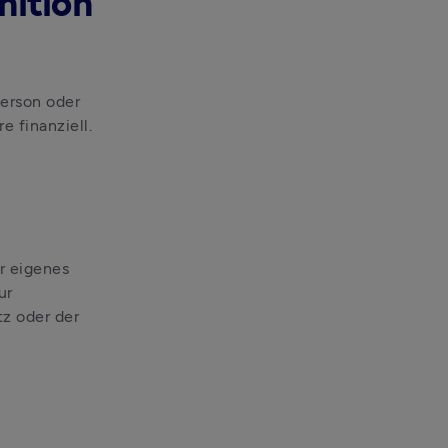
nition
erson oder 
 finanziell. 
r eigenes 
r 
 oder der 