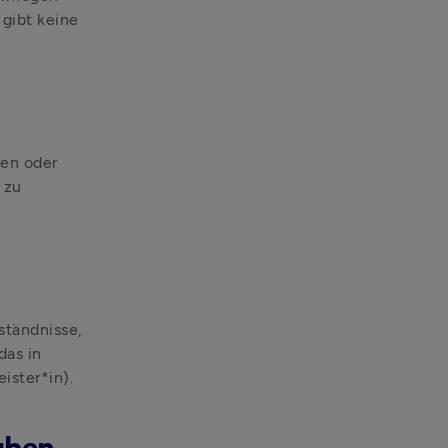
 gibt keine 
.
en oder 
zu 
ständnisse,
as in 
ister*in).