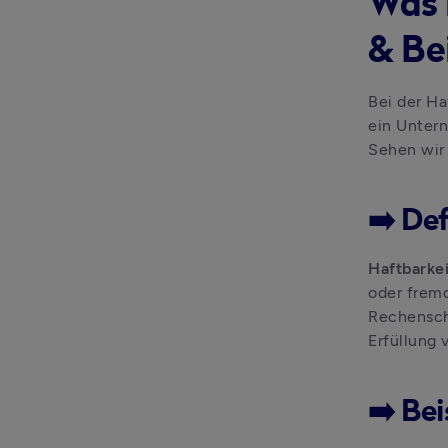
Was 
& Be
Bei der Ha
ein Untern
Sehen wir 
➡️ De
Haftbarkei
oder fremd
Rechensch
Erfüllung 
➡️ Bei