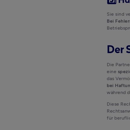
5️⃣ H
Bei Fehler
Betriebsp
Der 
Die Partne
eine 
spezi
bei Haftu
während da
Diese Rech
Rechtsanwä
für berufl