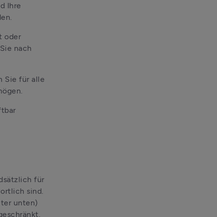
 Ihre 
den.
 oder 
Sie nach 
Sie für alle 
mögen.
tbar 
sätzlich für 
tlich sind. 
er unten) 
geschränkt.