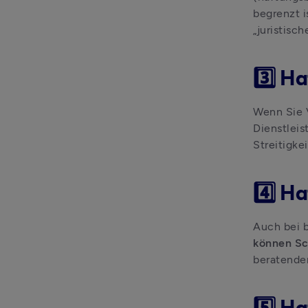
begrenzt i
„juristisc
3️⃣ H
Wenn Sie V
Dienstleis
Streitigke
4️⃣ H
Auch bei b
können Sc
beratenden