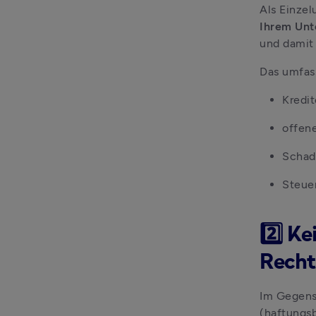
Als Einzel
Ihrem Unt
und damit 
Das umfas
Kredi
offen
Schad
Steue
2️⃣ K
Recht
Im Gegens
(haftungsb