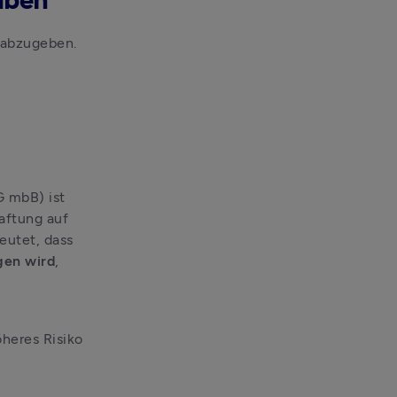
aben
Sie sind verpflichtet, Ihre Steuererklärungen korrekt und fristgerecht abzugeben. 
 mbB) ist 
aftung auf 
das Vermögen der Gesellschaft, ähnlich wie bei einer GmbH. Das bedeutet, dass 
gen wird
, 
heres Risiko 