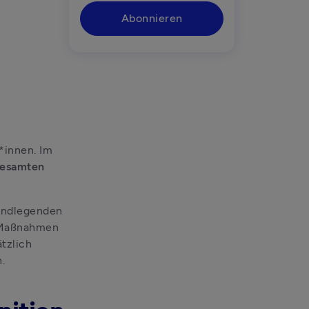
Abonnieren
innen. Im 
gesamten 
undlegenden 
 Maßnahmen 
tzlich 
.