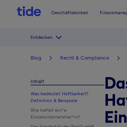
Geschäftskonten
Finanzmana
arrow_forward_ios
Entdecken
Blog
Recht & Compliance
arrow_forward_ios
arrow_forward_ios
Da
Inhalt
Was bedeutet Haftbarkeit?
Ha
Definition & Beispiele
Wie haftet ein*e
Ei
Einzelunternehmer*in?
Der Sonderfall der PartG mbB