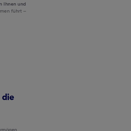
n Ihnen und 
men führt – 
 die
ermögen 