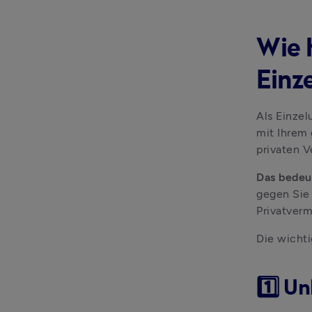
Wie 
Einz
Als Einzel
mit Ihrem
privaten 
Das bedeut
gegen Sie
Privatverm
Die wichti
1️⃣ U