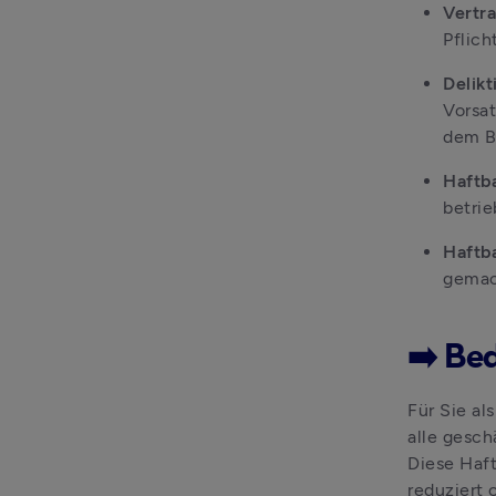
Vertra
Pflich
Delikt
Vorsat
dem B
Haftba
betri
Haftba
gemach
➡️ Be
Für Sie al
alle gesch
Diese Haf
reduziert 