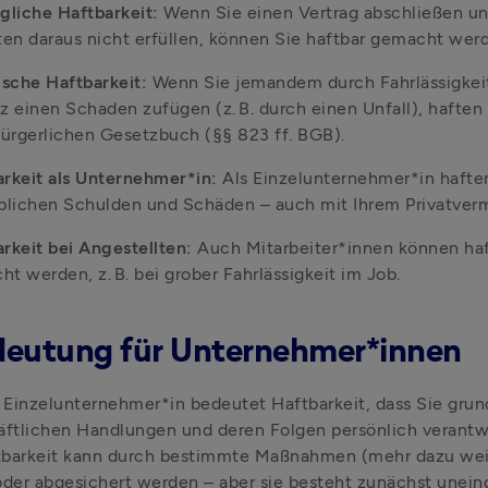
gliche Haftbarkeit: 
Wenn Sie einen Vertrag abschließen und
ten daraus nicht erfüllen, können Sie haftbar gemacht wer
ische Haftbarkeit: 
Wenn Sie jemandem durch Fahrlässigkeit
z einen Schaden zufügen (z. B. durch einen Unfall), haften 
ürgerlichen Gesetzbuch (§§ 823 ff. BGB).
rkeit als Unternehmer*in: 
Als Einzelunternehmer*in haften 
eblichen Schulden und Schäden – auch mit Ihrem Privatver
rkeit bei Angestellten: 
Auch Mitarbeiter*innen können haf
t werden, z. B. bei grober Fahrlässigkeit im Job.
deutung für Unternehmer*innen
s Einzelunternehmer*in bedeutet Haftbarkeit, dass Sie grund
äftlichen Handlungen und deren Folgen persönlich verantwor
tbarkeit kann durch bestimmte Maßnahmen (mehr dazu weit
oder abgesichert werden – aber sie besteht zunächst unein