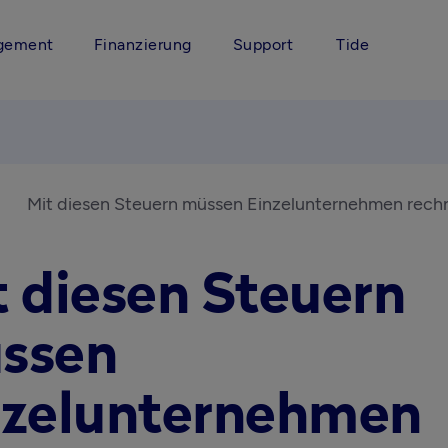
gement
Finanzierung
Support
Tide
Mit diesen Steuern müssen Einzelunternehmen rech
ios
t diesen Steuern
ssen
nzelunternehmen