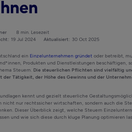
chnen
ner
8 min. Lesezeit
icht:
19 Jul 2024
Aktualisiert:
30 Oct 2025
tschland ein 
Einzelunternehmen gründet
 oder betreibt, mu
nd*innen, Produkten und Dienstleistungen beschäftigen, s
hema Steuern. 
Die steuerlichen Pflichten sind vielfältig u
t der Tätigkeit, der Höhe des Gewinns und der Unternehme
undlagen kennt und gezielt steuerliche Gestaltungsmöglic
n nicht nur rechtssicher wirtschaften, sondern auch die Steu
enken. Dieser Überblick zeigt, welche Steuern Einzelunter
sen und wie sich diese durch kluge Planung optimieren las