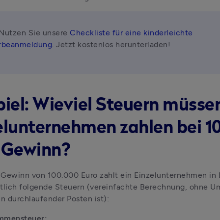
Nutzen Sie unsere 
Checkliste für eine kinderleichte 
rbeanmeldung
. Jetzt kostenlos herunterladen!
piel: Wieviel Steuern müsse
elunternehmen zahlen bei 1
 Gewinn?
 Gewinn von 100.000 Euro zahlt ein Einzelunternehmen in 
tlich folgende Steuern (vereinfachte Berechnung, ohne Um
in durchlaufender Posten ist):
mmensteuer: