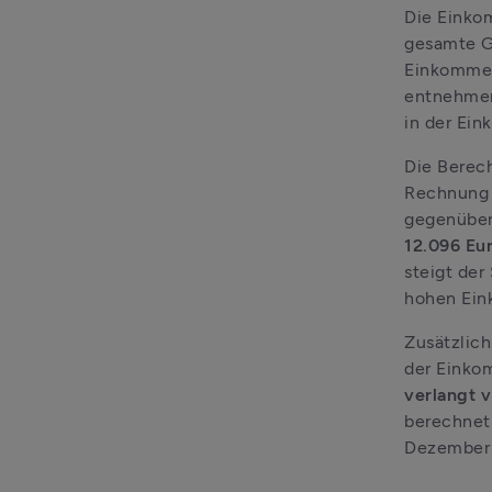
Die Einkom
gesamte Ge
Einkommen 
entnehmen
in der Ei
Die Berec
Rechnung (
gegenüber
12.096 Eur
steigt der
hohen Ei
Zusätzlich
der Einkom
verlangt v
berechnet 
Dezember f