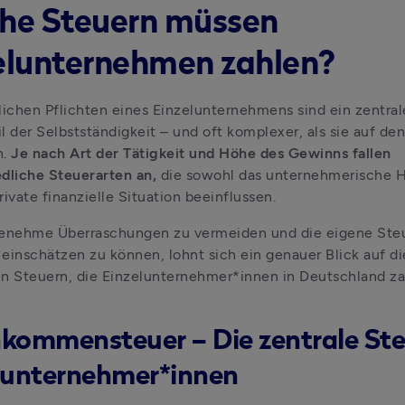
he Steuern müssen
elunternehmen zahlen?
lichen Pflichten eines Einzelunternehmens sind ein zentrale
l der Selbstständigkeit – und oft komplexer, als sie auf den 
. 
Je nach Art der Tätigkeit und Höhe des Gewinns fallen 
dliche Steuerarten an, 
die sowohl das unternehmerische Ha
rivate finanzielle Situation beeinflussen. 
nehme Überraschungen zu vermeiden und die eigene Steue
h einschätzen zu können, lohnt sich ein genauer Blick auf die
en Steuern, die Einzelunternehmer*innen in Deutschland z
inkommensteuer – Die zentrale Ste
lunternehmer*innen