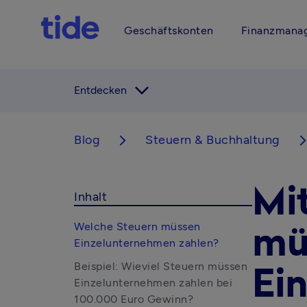
Geschäftskonten
Finanzmana
arrow_forward_ios
Entdecken
Blog
Steuern & Buchhaltung
arrow_forward_ios
arrow_forward_
Mi
Inhalt
Welche Steuern müssen
mü
Einzelunternehmen zahlen?
Beispiel: Wieviel Steuern müssen
Ei
Einzelunternehmen zahlen bei
100.000 Euro Gewinn?