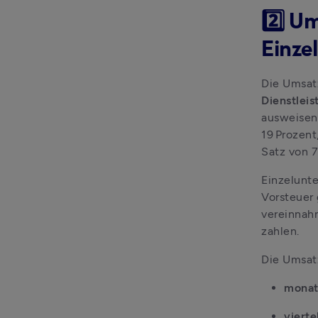
2️⃣ Um
Einze
Die Umsatz
Dienstleis
ausweisen 
19 Prozent
Satz von 7
Einzelunte
Vorsteuer
vereinnahm
zahlen.
Die Umsat
monat
vierte