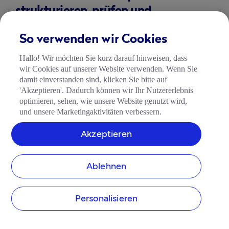
strukturieren, prüfen und
überarbeiten
So verwenden wir Cookies
Im letzten Schritt betrachten Sie Ihren 
Hallo! Wir möchten Sie kurz darauf hinweisen, dass
Businessplan als Ganzes. 
Ziel ist nicht sprachliche 
wir Cookies auf unserer Website verwenden. Wenn Sie
Perfektion, sondern ein stimmiges Gesamtbild. 
damit einverstanden sind, klicken Sie bitte auf
Prüfen Sie, ob sich ein roter Faden durch alle 
'Akzeptieren'. Dadurch können wir Ihr Nutzererlebnis
Abschnitte zieht und ob Aussagen, Annahmen und 
optimieren, sehen, wie unsere Website genutzt wird,
Zahlen zueinander passen.
und unsere Marketingaktivitäten verbessern.
Sobald alle inhaltlichen Bestandteile 
Akzeptieren
ausgearbeitet sind, ist der richtige Zeitpunkt 
gekommen, die Executive Summary zu schreiben.
Ablehnen
Auch wenn sie am Anfang des Businessplans 
steht, entsteht sie sinnvollerweise erst am Ende. 
Sie fasst die Geschäftsidee, die Ziele und die 
Personalisieren
wichtigsten Kennzahlen kompakt zusammen und 
gibt Leser*innen einen schnellen Überblick.