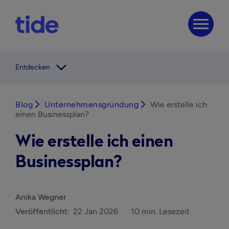
menu
arrow_forward_ios
Entdecken
Blog
arrow_forward_ios
Unternehmensgründung
arrow_forward_ios
Wie erstelle ich
einen Businessplan?
Wie erstelle ich einen
Businessplan?
Anika Wegner
Veröffentlicht:
22 Jan 2026
10 min. Lesezeit