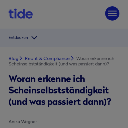
menu
arrow_forward_ios
Entdecken
Blog
arrow_forward_ios
Recht & Compliance
arrow_forward_ios
Woran erkenne ich
Scheinselbstständigkeit (und was passiert dann)?
Woran erkenne ich
Scheinselbstständigkeit
(und was passiert dann)?
Anika Wegner