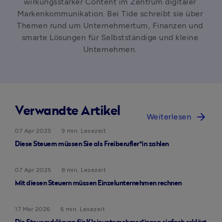
wirkungsstarker Content im Zentrum digitaler 
Markenkommunikation. Bei Tide schreibt sie über 
Themen rund um Unternehmertum, Finanzen und 
smarte Lösungen für Selbstständige und kleine 
Unternehmen. 
Verwandte Artikel
arrow_forward
Weiterlesen
07 Apr 2025
9 min. Lesezeit
Diese Steuern müssen Sie als Freiberufler*in zahlen
07 Apr 2025
8 min. Lesezeit
Mit diesen Steuern müssen Einzelunternehmen rechnen
17 Mar 2026
6 min. Lesezeit