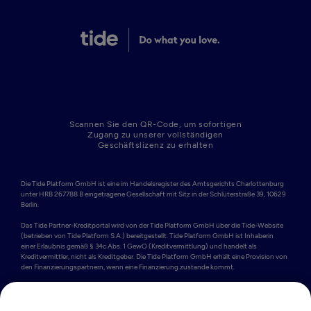
Scannen Sie den QR-Code, um sofortigen
Zugang zu unserer vollständigen
Geschäftslizenz zu erhalten
Die Tide Platform GmbH ist eine im Handelsregister des Amtsgerichts Charlottenburg 
unter HRB 267788 B eingetragene Gesellschaft mit Sitz in der Schlüterstraße 39, 10629 
Berlin. 

Das Tide Partner-Kreditportal wird von der Tide Platform GmbH über die Tide-Website 
(betrieben von Tide Platform S.A.) bereitgestellt. Tide Platform GmbH ist Inhaberin 
einer Erlaubnis gemäß § 34c Abs. 1 GewO (Kreditvermittlung) und handelt als 
Kreditvermittler, nicht als Kreditgeber. Die Tide Platform GmbH erhält eine Provision von 
den Finanzierungspartnern, wenn eine Finanzierung zustande kommt.

Tide Platform S.A. bietet Geschäftskonten an, die von Adyen N.V. bereitgestellt werden. 
Adyen N.V. ist eine niederländische Aktiengesellschaft (Naamloze Vennootschap), 
registriert unter der Nummer 34259528 mit Sitz in Simon Carmiggeltstraat 6-50, 1011 