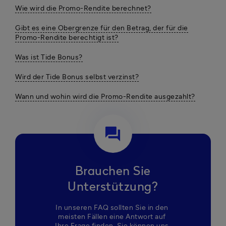
Wie wird die Promo-Rendite berechnet?
Gibt es eine Obergrenze für den Betrag, der für die
Promo-Rendite berechtigt ist?
Was ist Tide Bonus?
Wird der Tide Bonus selbst verzinst?
Wann und wohin wird die Promo-Rendite ausgezahlt?
question_answer
Brauchen Sie
Unterstützung?
In unseren FAQ sollten Sie in den 
meisten Fällen eine Antwort auf 
Ihre Frage finden. Sie können uns 