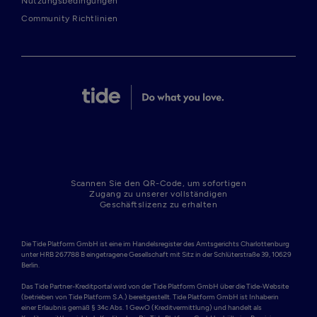
Nutzungsbedingungen
Community Richtlinien
Scannen Sie den QR-Code, um sofortigen
Zugang zu unserer vollständigen
Geschäftslizenz zu erhalten
Die Tide Platform GmbH ist eine im Handelsregister des Amtsgerichts Charlottenburg 
unter HRB 267788 B eingetragene Gesellschaft mit Sitz in der Schlüterstraße 39, 10629 
Berlin. 

Das Tide Partner-Kreditportal wird von der Tide Platform GmbH über die Tide-Website 
(betrieben von Tide Platform S.A.) bereitgestellt. Tide Platform GmbH ist Inhaberin 
einer Erlaubnis gemäß § 34c Abs. 1 GewO (Kreditvermittlung) und handelt als 