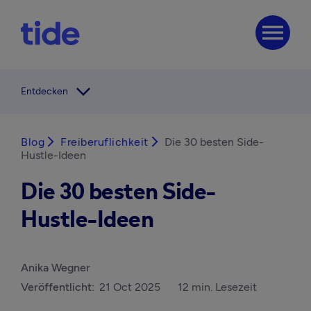
menu
arrow_forward_ios
Entdecken
Blog
arrow_forward_ios
Freiberuflichkeit
arrow_forward_ios
Die 30 besten Side-
Hustle-Ideen
Die 30 besten Side-
Hustle-Ideen
Anika Wegner
Veröffentlicht:
21 Oct 2025
12 min. Lesezeit