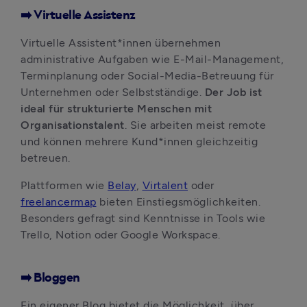
➡️ Virtuelle Assistenz
Virtuelle Assistent*innen übernehmen 
administrative Aufgaben wie E-Mail-Management, 
Terminplanung oder Social-Media-Betreuung für 
Unternehmen oder Selbstständige. 
Der Job ist 
ideal für strukturierte Menschen mit 
Organisationstalent
. Sie arbeiten meist remote 
und können mehrere Kund*innen gleichzeitig 
betreuen. 
Plattformen wie 
Belay
, 
Virtalent
 oder 
freelancermap
 bieten Einstiegsmöglichkeiten. 
Besonders gefragt sind Kenntnisse in Tools wie 
Trello, Notion oder Google Workspace.
➡️ Bloggen
Ein eigener Blog bietet die Möglichkeit, über 