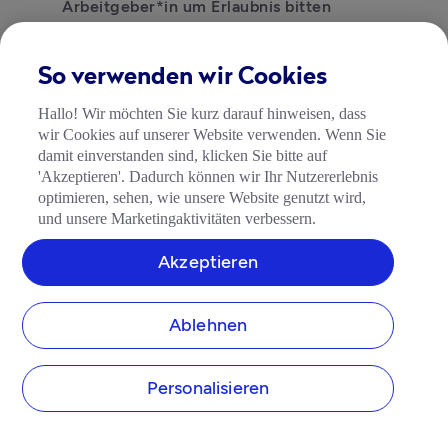
Arbeitgeber*in um Erlaubnis bitten
Sie müssen Ihre Nebentätigkeit melden, 
wenn Ihr Arbeitsvertrag dies vorsieht oder 
So verwenden wir Cookies
wenn es sich um eine Konkurrenztätigkeit 
Hallo! Wir möchten Sie kurz darauf hinweisen, dass
handelt.
wir Cookies auf unserer Website verwenden. Wenn Sie
damit einverstanden sind, klicken Sie bitte auf
Der Arbeitgeber oder die Arbeitgeberin 
'Akzeptieren'. Dadurch können wir Ihr Nutzererlebnis
darf die Nebentätigkeit nur verbieten, 
optimieren, sehen, wie unsere Website genutzt wird,
wenn berechtigte Gründe vorliegen – z. B. 
und unsere Marketingaktivitäten verbessern.
wenn Ihre Leistungsfähigkeit leidet oder 
ein Interessenkonflikt besteht. 
Akzeptieren
Arbeitszeitgrenzen
Ablehnen
Die gesetzliche Höchstarbeitszeit liegt 
bei 48 Stunden pro Woche. Ihre Haupt- 
und Nebentätigkeit zusammen dürfen 
Personalisieren
diese Grenze nicht überschreiten. 
Steuerliche Pflichten