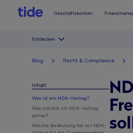
Geschäftskonten
Finanzmana
arrow_forward_ios
Entdecken
Blog
Recht & Compliance
arrow_forward_ios
arrow_forward_ios
ND
Inhalt
Was ist ein NDA-Vertrag?
Fr
Was schützt ein NDA-Vertrag
genau?
sol
Welche Bedeutung hat ein NDA-
Vertrag für die Zusammenarbeit