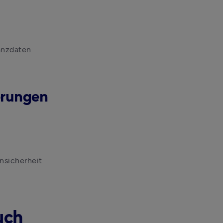
nzdaten 
erungen
nsicherheit
uch