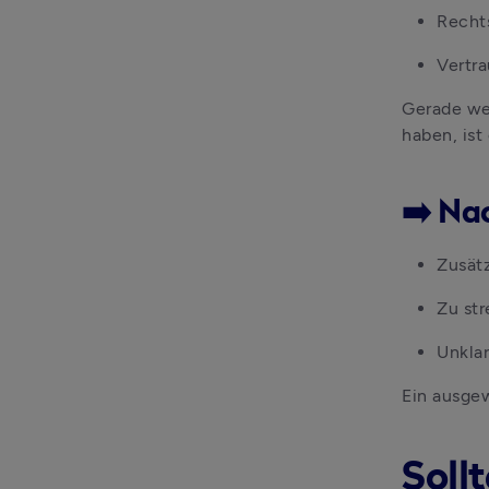
Rechts
Vertr
Gerade wen
haben, ist
➡️ Na
Zusätz
Zu st
Unklar
Ein ausge
Soll