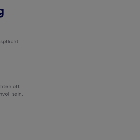
g
Auch für festangestellte Mitarbeiter*innen ist eine Verschwiegenheitspflicht 
hten oft 
oll sein, 