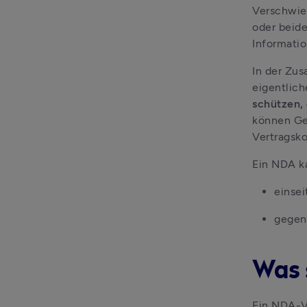
Verschwieg
oder beide
Informatio
In der Zus
eigentlich
schützen, 
können Ges
Vertragsko
Ein NDA k
einsei
gegens
Was 
Ein NDA-Ve