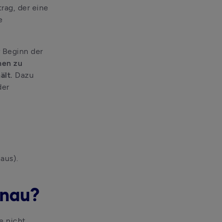
ag, der eine 
 
Beginn der 
nen zu 
lt. 
Dazu 
er 
aus).
enau?
 nicht 