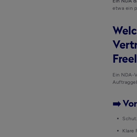
Ein NDA d
etwa ein p
Welc
Vert
Free
Ein NDA-Ve
Auftraggeb
➡️ Vo
Schut
Klare