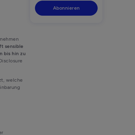
Abonnieren
rnehmen 
t sensible 
bis hin zu 
isclosure 
zt, welche 
inbarung 
r 