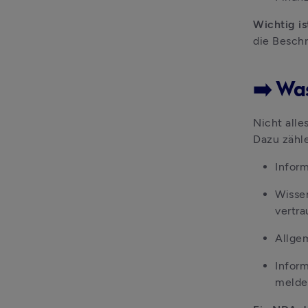
Wichtig ist
die Beschr
➡️ Wa
Nicht alle
Dazu zähl
Inform
Wissen
vertra
Allge
Inform
melde