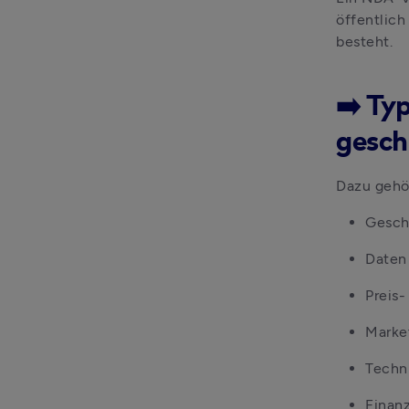
öffentlich
besteht.
➡️ Ty
gesch
Dazu gehö
Gesch
Daten
Preis-
Market
Techn
Finanz