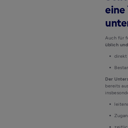
eine
unte
üblich und 
direkt
Bestan
Der Unters
bereits au
insbesonde
leiten
Zugan
zeitli