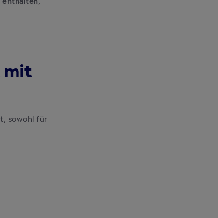
 enthalten
, 
-
 mit
, sowohl für 